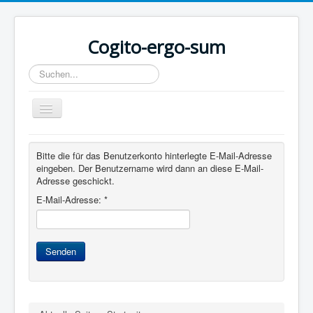
Cogito-ergo-sum
Suchen...
Toggle
Navigation
Home
Bitte die für das Benutzerkonto hinterlegte E-Mail-Adresse
Gondolatok
eingeben. Der Benutzername wird dann an diese E-Mail-
Adresse geschickt.
Gedanken
E-Mail-Adresse:
*
Fotók - Bilder
Médiák
Senden